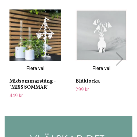
Flera val
Flera val
Midsommarstång -
Blåklocka
"MISS SOMMAR"
299 kr
449 kr