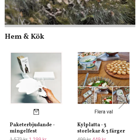
Hem & Kök
Flera val
Paketerbjudande -
Kylplatta - 3
mingelfest
storlekar & 3 färger
1 572 kr
1 299 kr
499 kr
449 kr