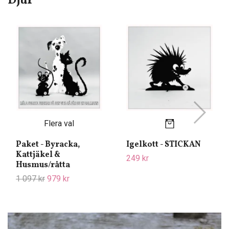
Djur
Flera val
Paket - Byracka,
Igelkott - STICKAN
Kattjäkel &
249 kr
Husmus/råtta
1 097 kr
979 kr