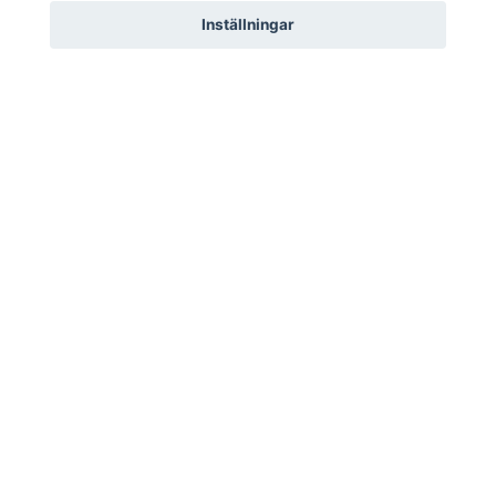
Inställningar
Till produkten
Flera val
DennIS & DenICE -
Rudolf med röda
paketerbjudande
mulen
Slut i lager
249 kr
Catering & Event