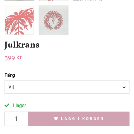
Julkrans
399 kr
Färg
Vit
I lager.
LÄGG I KORGEN