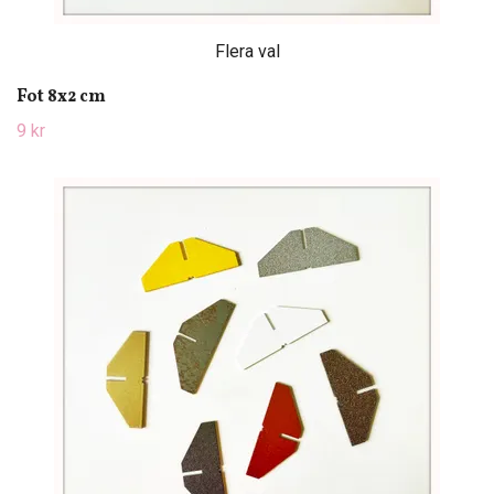
Flera val
Fot 8x2 cm
9 kr