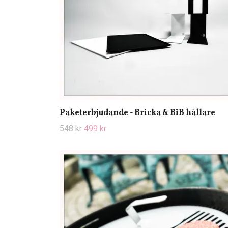
Paketerbjudande - Bricka & BiB hållare
548 kr
499 kr