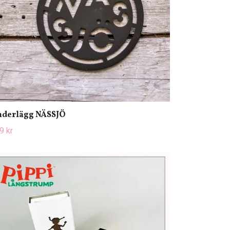
derlägg NÄSSJÖ
9 kr