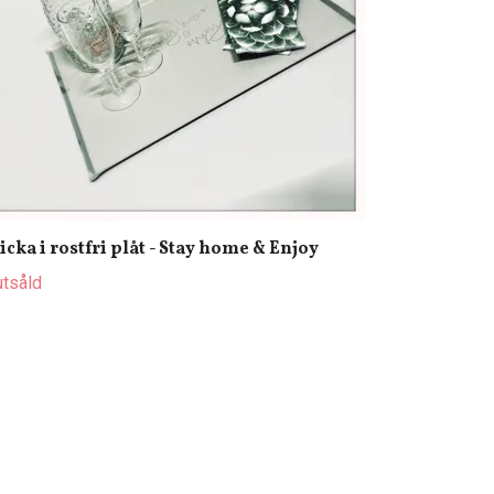
icka i rostfri plåt - Stay home & Enjoy
utsåld