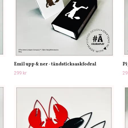
Emil upp & ner - tändsticksaskfodral
Pi
299 kr
29