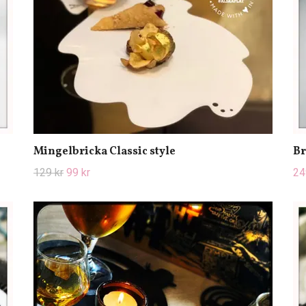
Mingelbricka Classic style
Br
129 kr
99 kr
24