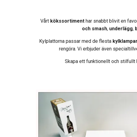
Vårt
kökssortiment
har snabbt blivit en favo
och smash
,
underlägg
,
Kylplattorna passar med de flesta
kylklampa
rengöra. Vi erbjuder även specialtill
Skapa ett funktionellt och stilful