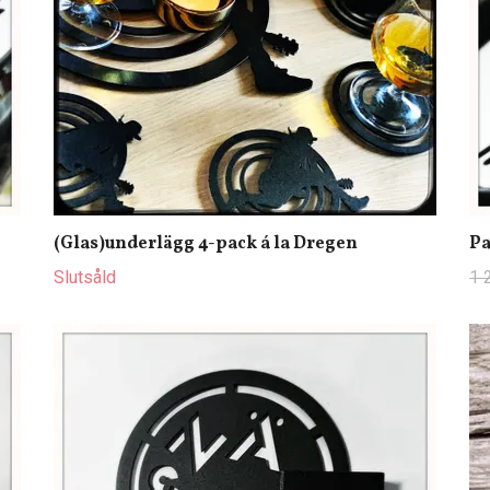
(Glas)underlägg 4-pack á la Dregen
Pa
Slutsåld
1 