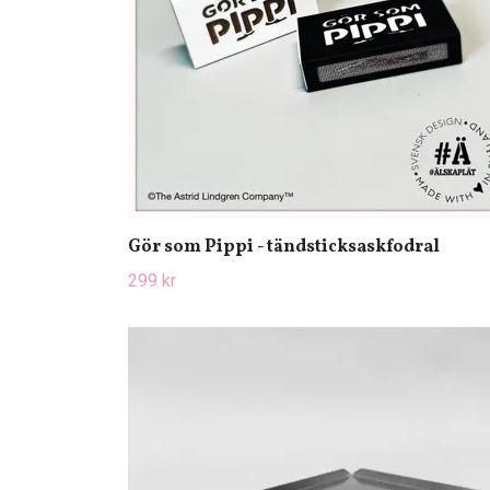
Gör som Pippi - tändsticksaskfodral
299 kr