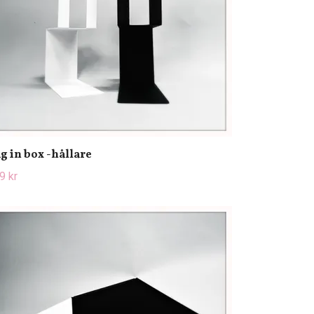
g in box -hållare
9 kr