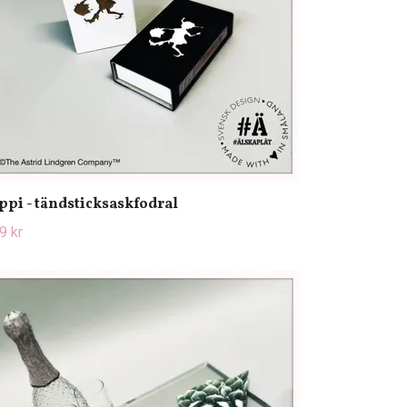
ppi - tändsticksaskfodral
9 kr