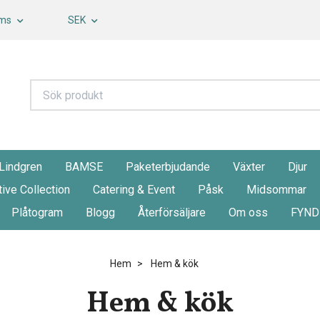
oms
SEK
 Lindgren
BAMSE
Paketerbjudande
Växter
Djur
tive Collection
Catering & Event
Påsk
Midsommar
Plåtogram
Blogg
Återförsäljare
Om oss
FYND
Hem
Hem & kök
Hem & kök