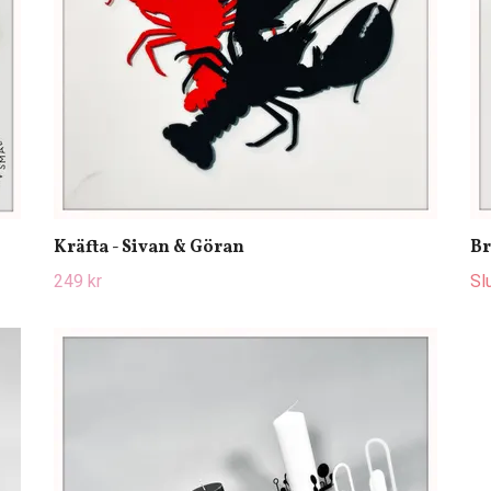
Kräfta - Sivan & Göran
Br
249 kr
Sl