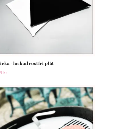
icka - lackad rostfri plåt
9 kr