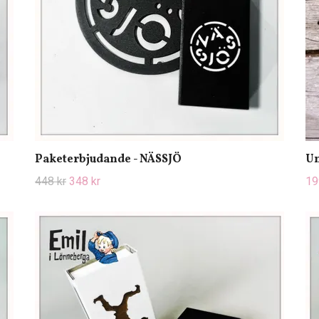
Paketerbjudande - NÄSSJÖ
Un
448 kr
348 kr
19