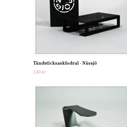
Tändsticksaskfodral - Nässjö
249 kr