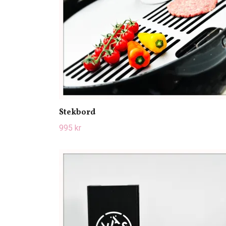
Stekbord
995 kr