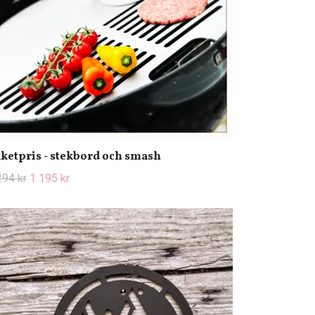
ketpris - stekbord och smash
294 kr
1 195 kr