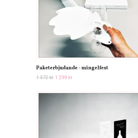
Paketerbjudande - mingelfest
1 572 kr
1 299 kr