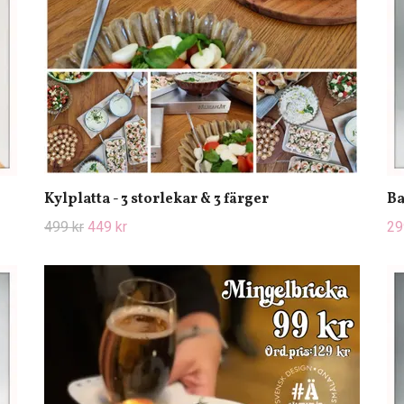
Kylplatta - 3 storlekar & 3 färger
Ba
499 kr
449 kr
29