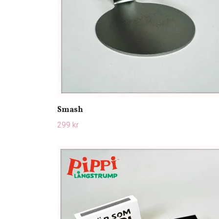
Smash
299 kr