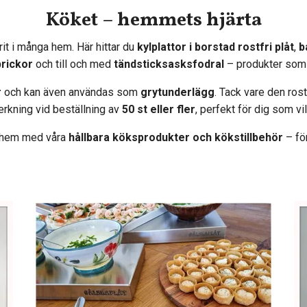
Köket – hemmets hjärta
rit i många hem. Här hittar du
kylplattor i borstad rostfri plåt
,
b
brickor
och till och med
tändsticksasksfodral
– produkter som 
r
och kan även användas som
grytunderlägg
. Tack vare den rost
verkning vid beställning av
50 st eller fler
, perfekt för dig som vil
lt hem med våra
hållbara köksprodukter och kökstillbehör
– fö