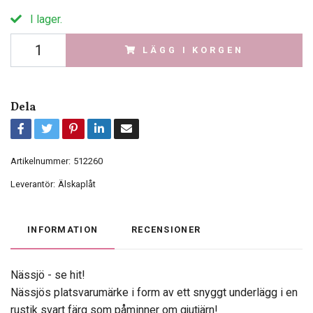
I lager.
LÄGG I KORGEN
Dela
Artikelnummer:
512260
Leverantör:
Älskaplåt
INFORMATION
RECENSIONER
Nässjö - se hit!
Nässjös platsvarumärke i form av ett snyggt underlägg i en
rustik svart färg som påminner om gjutjärn!