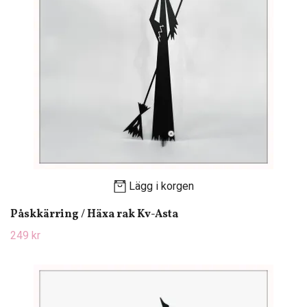
Lägg i korgen
Påskkärring / Häxa rak Kv-Asta
249 kr