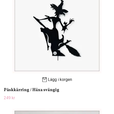
Lägg i korgen
Påskkärring / Häxa svängig
249 kr