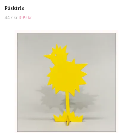
Påsktrio
447 kr
399 kr