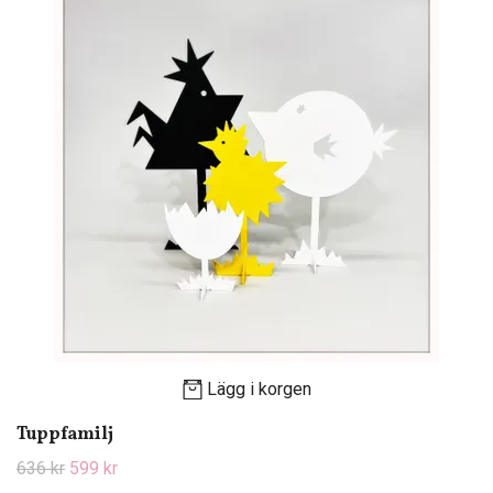
Lägg i korgen
Tuppfamilj
636 kr
599 kr