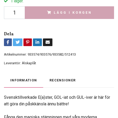
I lager.
LÄGG I KORGEN
Dela
Artikelnummer:
933574/933576/933582/512413
Leverantör:
Älskaplåt
INFORMATION
RECENSIONER
Svensktillverkade E(a)ster, GOL-iat och GUL-iver är här för
att göra din påskkänsla ännu bättre!
Fånga den magiska stämningen med våra moderna