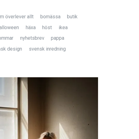
 överlever allt
bomässa
butik
alloween
häxa
höst
ikea
ommar
nyhetsbrev
pappa
sk design
svensk inredning