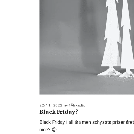
22/11, 2022
av #Älskaplåt
Black Friday?
Black Friday i all ära men schyssta priser åre
nice? 😊