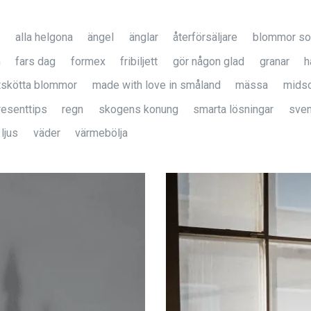
alla helgona
ängel
änglar
återförsäljare
blommor som
n
fars dag
formex
fribiljett
gör någon glad
granar
h
ttskötta blommor
made with love in småland
mässa
mids
resenttips
regn
skogens konung
smarta lösningar
sven
ljus
väder
värmebölja