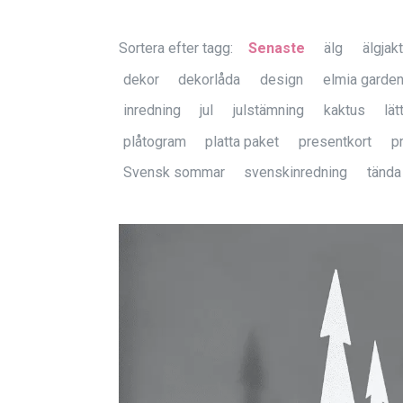
Sortera efter tagg:
Senaste
älg
älgjakt
dekor
dekorlåda
design
elmia garde
inredning
jul
julstämning
kaktus
lä
plåtogram
platta paket
presentkort
p
Svensk sommar
svenskinredning
tända 