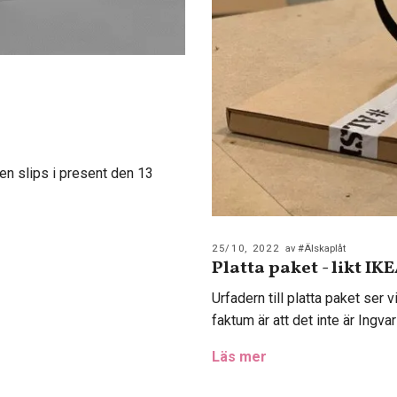
n slips i present den 13
25/10, 2022
av #Älskaplåt
Platta paket - likt IKE
Urfadern till platta paket ser
faktum är att det inte är Ingvar
Läs mer