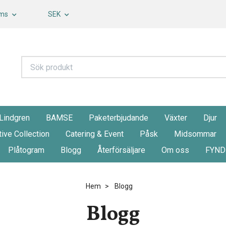
oms
SEK
 Lindgren
BAMSE
Paketerbjudande
Växter
Djur
tive Collection
Catering & Event
Påsk
Midsommar
Plåtogram
Blogg
Återförsäljare
Om oss
FYND
Hem
Blogg
Blogg