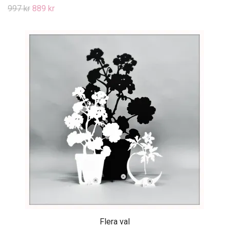
997 kr
889 kr
Flera val