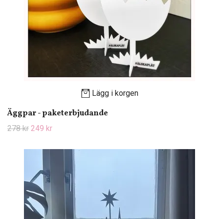
Lägg i korgen
Äggpar - paketerbjudande
278 kr
249 kr