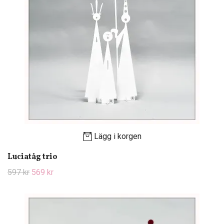
Lägg i korgen
Luciatåg trio
597 kr
569 kr