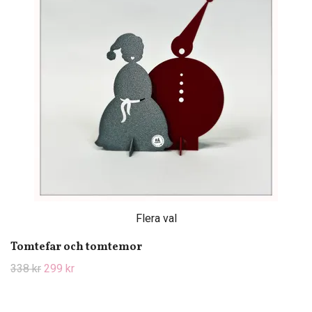
Flera val
Tomtefar och tomtemor
338 kr
299 kr