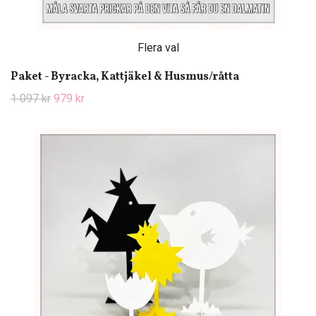
Flera val
Paket - Byracka, Kattjäkel & Husmus/råtta
1 097 kr
979 kr