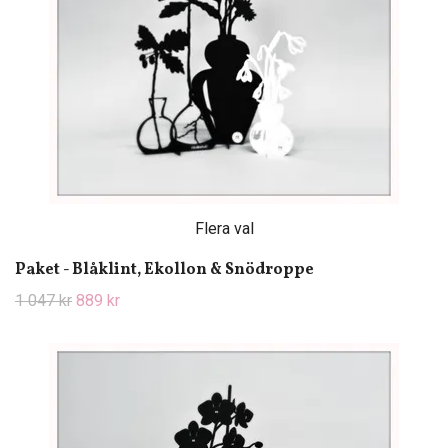
Flera val
Paket - Blåklint, Ekollon & Snödroppe
1 047 kr
889 kr