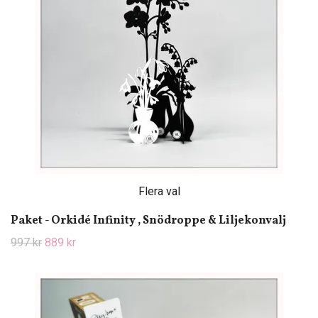
Flera val
Paket - Orkidé Infinity , Snödroppe & Liljekonvalj
997 kr
889 kr