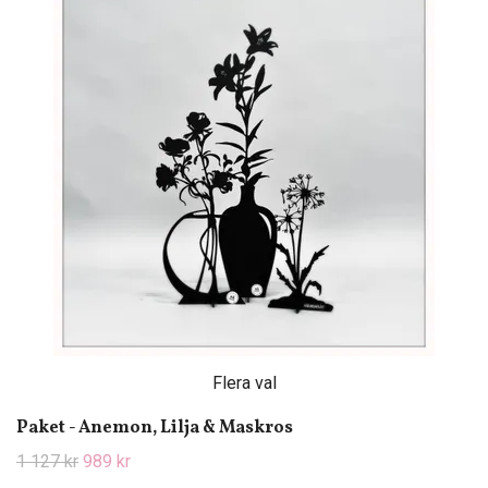
Flera val
Paket - Anemon, Lilja & Maskros
1 127 kr
989 kr