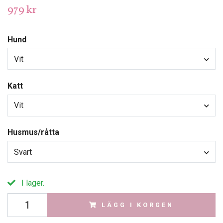
979 kr
Hund
Vit
Katt
Vit
Husmus/råtta
Svart
I lager.
LÄGG I KORGEN