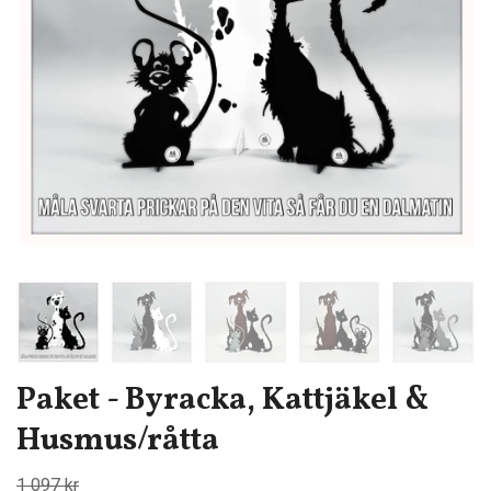
Paket - Byracka, Kattjäkel &
Husmus/råtta
1 097 kr