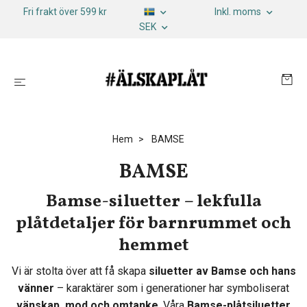
Fri frakt över 599 kr
Inkl. moms
SEK
Hem
BAMSE
BAMSE
Bamse-siluetter – lekfulla
plåtdetaljer för barnrummet och
hemmet
Vi är stolta över att få skapa
siluetter av Bamse och hans
vänner
– karaktärer som i generationer har symboliserat
vänskap, mod och omtanke
. Våra
Bamse-plåtsiluetter