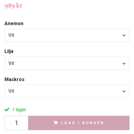
989 kr
Anemon
Vit
Lilja
Vit
Maskros
Vit
I lager.
LÄGG I KORGEN