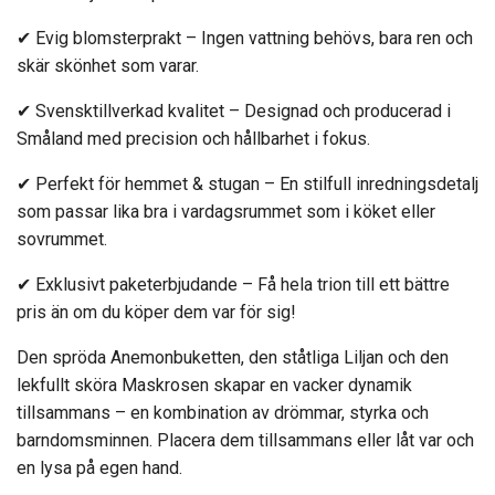
✔
Evig blomsterprakt
– Ingen vattning behövs, bara ren och
skär skönhet som varar.
✔
Svensktillverkad kvalitet
– Designad och producerad i
Småland med precision och hållbarhet i fokus.
✔
Perfekt för hemmet & stugan
– En stilfull inredningsdetalj
som passar lika bra i vardagsrummet som i köket eller
sovrummet.
✔
Exklusivt paketerbjudande
– Få hela trion till ett bättre
pris än om du köper dem var för sig!
Den spröda
Anemonbuketten
, den ståtliga
Liljan
och den
lekfullt sköra
Maskrosen
skapar en vacker dynamik
tillsammans – en kombination av drömmar, styrka och
barndomsminnen. Placera dem tillsammans eller låt var och
en lysa på egen hand.