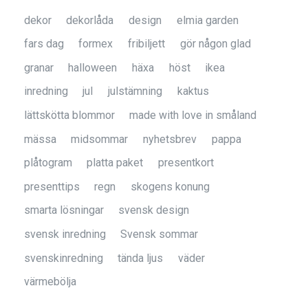
dekor
dekorlåda
design
elmia garden
fars dag
formex
fribiljett
gör någon glad
granar
halloween
häxa
höst
ikea
inredning
jul
julstämning
kaktus
lättskötta blommor
made with love in småland
mässa
midsommar
nyhetsbrev
pappa
plåtogram
platta paket
presentkort
presenttips
regn
skogens konung
smarta lösningar
svensk design
svensk inredning
Svensk sommar
svenskinredning
tända ljus
väder
värmebölja