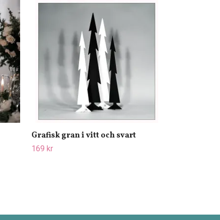
Kärlekspar u
LIGHT
399 kr
Grafisk gran i vitt och svart
169 kr