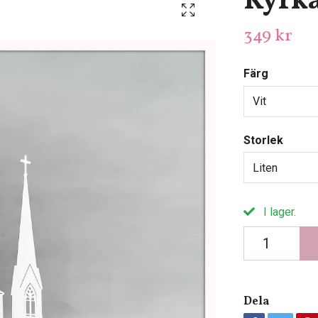
Kyrk
349 kr
Färg
Vit
Storlek
Liten
I lager.
Dela