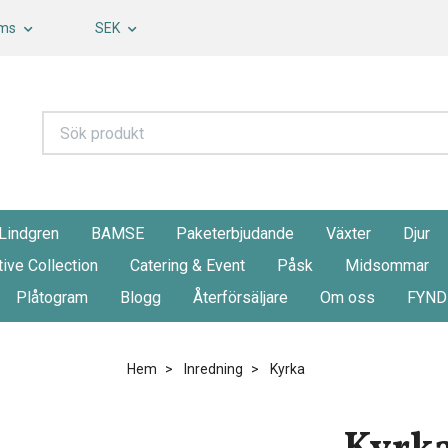
oms
SEK
 Lindgren
BAMSE
Paketerbjudande
Växter
Djur
tive Collection
Catering & Event
Påsk
Midsommar
Plåtogram
Blogg
Återförsäljare
Om oss
FYND
Hem
Inredning
Kyrka