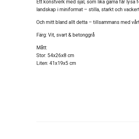
Ett konstverk med själ, som lika gärna får lysa f
landskap i miniformat – stilla, starkt och vackert
Och mitt bland allt detta – tillsammans med vår
Färg: Vit, svart & betonggrå
Mått:
Stor: 54x26x8 cm
Liten: 41x19x5 cm