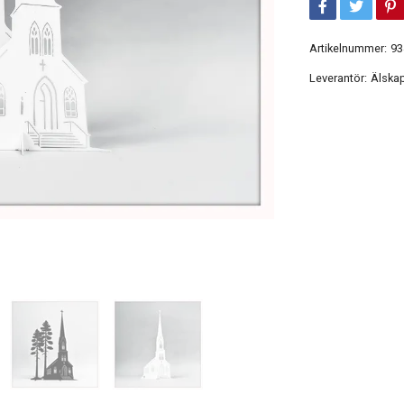
Artikelnummer:
93
Leverantör:
Älskap