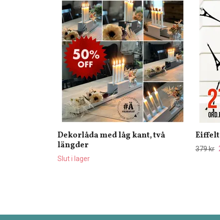
Dekorlåda med låg kant, två
Eiffel
längder
379 kr
Slut i lager