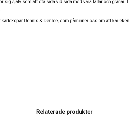
ör sig själv som att stå sida vid sida med våra tallar och granar.
.
t kärlekspar DennIs & DenIce, som påminner oss om att kärleken 