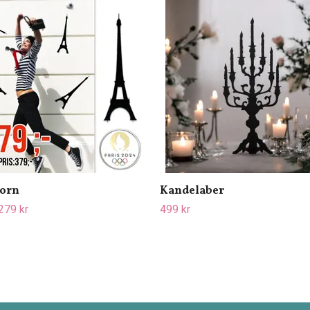
torn
Kandelaber
279 kr
499 kr