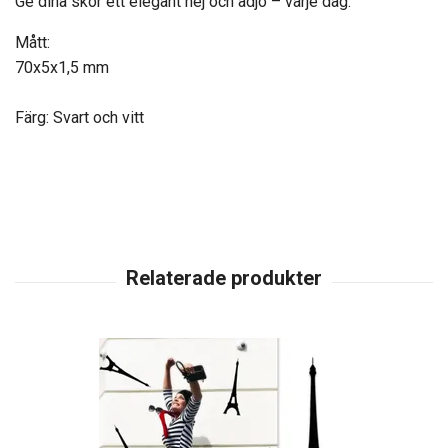
Ge dina skor ett elegant hej och adjö – varje dag.
Mått:
70x5x1,5 mm
Färg: Svart och vitt