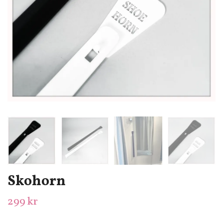
Skohorn
299 kr