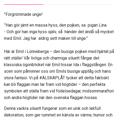
”Förgrömmade unge!
”Han gör jämt en massa hyss, den pojken, sa pigan Lina.
- Och gör han inga hyss själv, så händer det ändå så mycket
med Emil. Jag har aldrig sett maken till unge."
Här är Emil i Lönneberga – den busige pojken med hjärtat på
rätt ställe! Vår livliga och charmiga siluett fångar det
klassiska ögonblicket när Emil hissar Ida i flaggstången. En
scen som påminner oss om Emils busiga upptåg och hans
stora fantasi. Vi på #ÄLSKAPLÅT tycker att detta faktiskt
kan bli flaggan man tar fram vid högtider – den perfekta
symbolen att ställa fram vid födelsedagar, midsommarafton
och andra högtider när den svenska flaggan hissas.
Denna vackra siluett fungerar som en unik och lekfull
dekoration, som ger rummet en känsla av värme, humor och