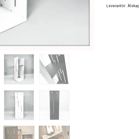
Leverantör:
Älskap