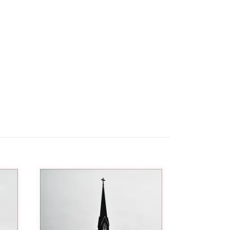
Danspar
299 kr