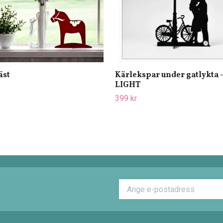
äst
Kärlekspar under gatlykta 
LIGHT
399 kr