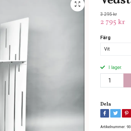
Vedst
3 295 kr
2 795 kr
Färg
Vit
I lager.
Dela
Artikelnummer:
93