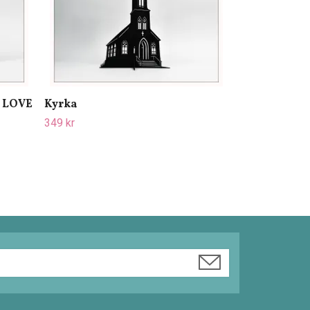
- LOVE
Kyrka
349 kr