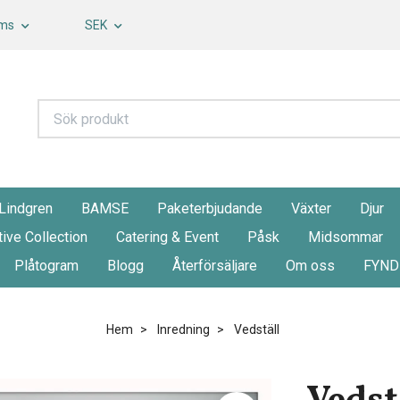
oms
SEK
 Lindgren
BAMSE
Paketerbjudande
Växter
Djur
tive Collection
Catering & Event
Påsk
Midsommar
Plåtogram
Blogg
Återförsäljare
Om oss
FYND
Hem
Inredning
Vedställ