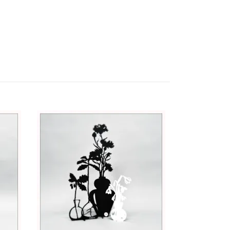
Gran sagolik
249 kr