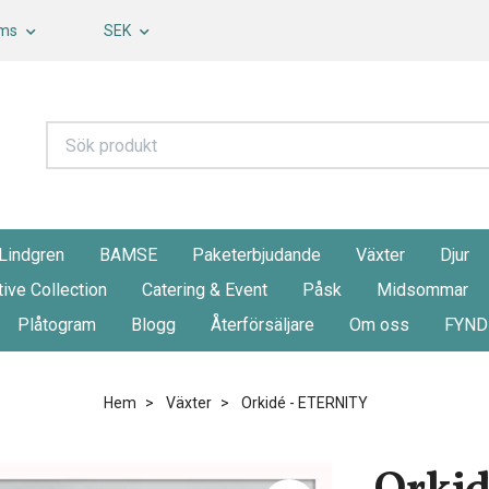
oms
SEK
 Lindgren
BAMSE
Paketerbjudande
Växter
Djur
tive Collection
Catering & Event
Påsk
Midsommar
Plåtogram
Blogg
Återförsäljare
Om oss
FYND
Hem
Växter
Orkidé - ETERNITY