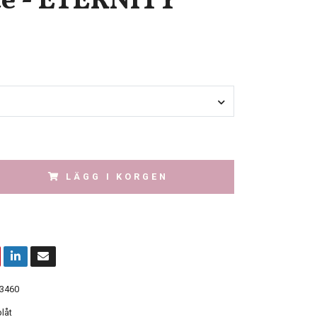
é - ETERNITY
LÄGG I KORGEN
3460
låt