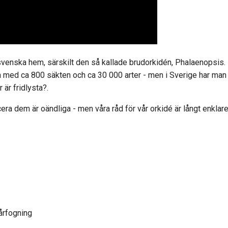
 svenska hem, särskilt den så kallade brudorkidén, Phalaenopsis.
 med ca 800 säkten och ca 30 000 arter - men i Sverige har man 
 är fridlysta?
.
ra dem är oändliga - men våra råd för vår orkidé är långt enklare 
årfogning