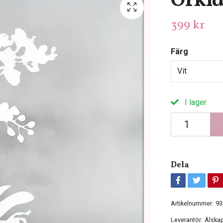
Orkid
399 kr
Färg
Vit
I lager.
Dela
Artikelnummer:
93
Leverantör:
Älskap