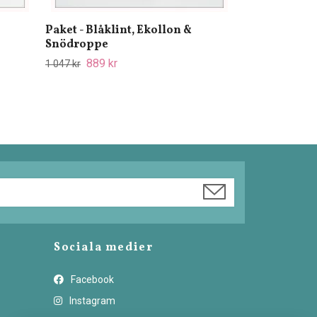
Paket - Blåklint, Ekollon &
Snödroppe
889 kr
1 047 kr
Sociala medier
Facebook
Instagram