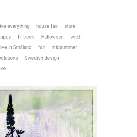
ive everything
house fair
store
happy
fir trees
Halloween
witch
ove in Småland
fair
midsummer
solutions
Swedish design
ave