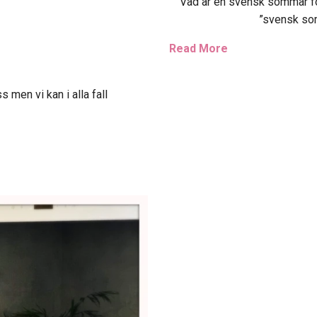
NEWSLETTER
Vad är en svensk sommar för
”svensk som
Sign up for our newsletter and stay updated with the latest new
from us!
Read More
s men vi kan i alla fall
NEWSLETTER