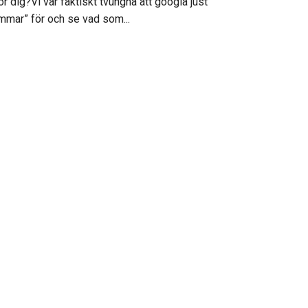
 dig?Vi var faktiskt tvungna att googla just
mar” för och se vad som...
s