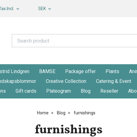
Tax Incl.
SEK
strid Lindgren
BAMSE
Package offer
Plants
Ani
ndskapsblommor
Creative Collection
Catering & Event
ons
Gift cards
Plateogram
Blog
Reseller
Abo
Home
Blog
furnishings
furnishings