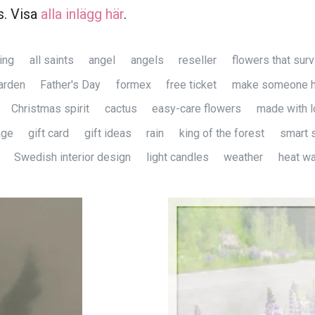
s. Visa
alla inlägg här
.
ing
all saints
angel
angels
reseller
flowers that surv
arden
Father's Day
formex
free ticket
make someone 
Christmas spirit
cactus
easy-care flowers
made with l
age
gift card
gift ideas
rain
king of the forest
smart 
Swedish interior design
light candles
weather
heat w