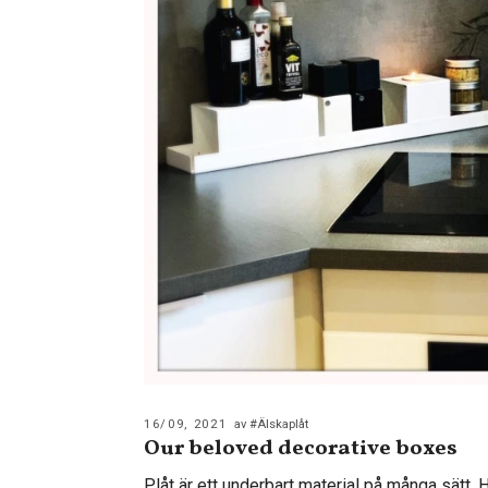
16/09, 2021
av #Älskaplåt
Our beloved decorative boxes
Plåt är ett underbart material på många sätt. H