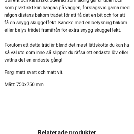
Stilrent och klassiskt ödeträd som aldrig går ur tiden och
som praktiskt kan hängas på väggen, förslagsvis gärna med
någon distans bakom trädet för att få det en bit och för att
få en snygg skuggeffekt. Kanske med en belysning bakom
eller belys trädet framifrån för extra snygg skuggeffekt.
Förutom att detta träd är bland det mest lättskötta du kan ha
så väl ute som inne så slipper du räfsa ett endaste löv eller
vattna det en endaste gång!
Färg: matt svart och matt vit.
Mått: 750x750 mm