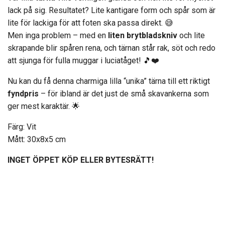
lack på sig. Resultatet? Lite kantigare form och spår som är
lite för lackiga för att foten ska passa direkt. 😅
Men inga problem – med en
liten brytbladskniv
och lite
skrapande blir spåren rena, och tärnan står rak, söt och redo
att sjunga för fulla muggar i luciatåget! 🎵❤️
Nu kan du få denna charmiga lilla “unika” tärna till ett riktigt
fyndpris
– för ibland är det just de små skavankerna som
ger mest karaktär. 🌟
Färg: Vit
Mått: 30x8x5 cm
INGET ÖPPET KÖP ELLER BYTESRÄTT!