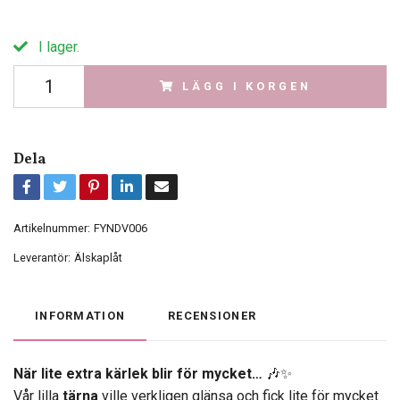
I lager.
LÄGG I KORGEN
Dela
Artikelnummer:
FYNDV006
Leverantör:
Älskaplåt
INFORMATION
RECENSIONER
När lite extra kärlek blir för mycket…
🎶✨
Vår lilla
tärna
ville verkligen glänsa och fick lite för mycket