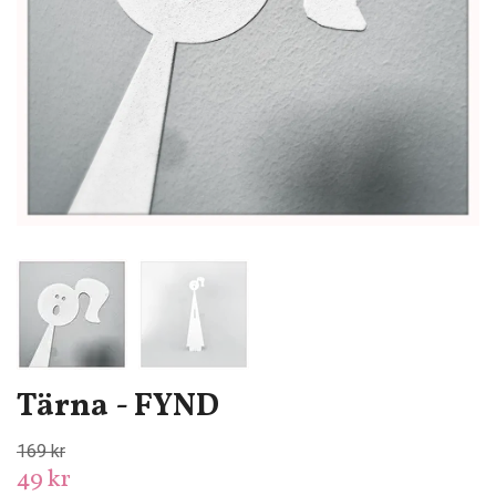
Tärna - FYND
169 kr
49 kr