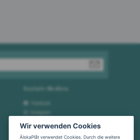
Soziale Medien
Facebook
Instagram
Wir verwenden Cookies
ÄlskaPlåt verwendet Cookies. Durch die weitere